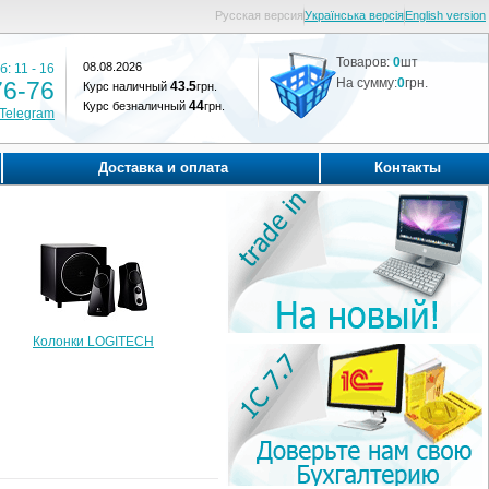
Русская версия
Українська версія
English version
Товаров:
0
шт
08.08.2026
б: 11 - 16
На сумму:
0
грн.
76-76
43.5
Курс наличный
грн.
44
Курс безналичный
грн.
,Telegram
Доставка и оплата
Контакты
Колонки LOGITECH