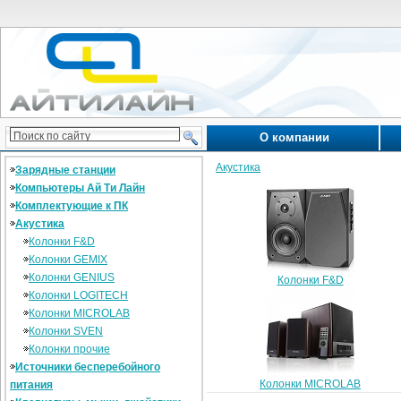
О компании
Акустика
Зарядные станции
Компьютеры Ай Ти Лайн
Комплектующие к ПК
Акустика
Колонки F&D
Колонки GEMIX
Колонки GENIUS
Колонки F&D
Колонки LOGITECH
Колонки MICROLAB
Колонки SVEN
Колонки прочие
Источники бесперебойного
Колонки MICROLAB
питания