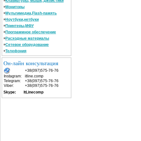
Клавиатуры, мыши, джойстики
Мониторы
Мультимедиа,Flash-память
Ноутбуки,нетбуки
Принтеры,МФУ
Программное обеспечение
Расходные материалы
Сетевое оборудование
Телефония
Он-лайн консультация
+38(097)575-76-76
Instagram:
itline.comp
Telegram:
+38(097)575-76-76
Viber:
+38(097)575-76-76
Skype: ItLinecomp